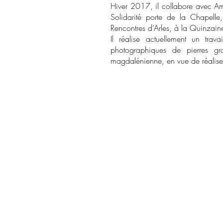
Hiver 2017, il collabore avec Amb
Solidarité porte de la Chapelle
Rencontres d’Arles, à la Quinzain
Il réalise actuellement un tra
photographiques de pierres gra
magdalénienne, en vue de réaliser 
CONTACT
sabrinaponti.pro@gm