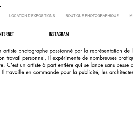
LOCATION D'EXPOSITIONS
BOUTIQUE PHOTOGRAPHIQUE
M
INTERNET
INSTAGRAM
un artiste photographe passionné par la représentation de
n travail personnel, il expérimente de nombreuses prati
e. C'est un artiste à part entière qui se lance sans cesse 
.
Il travaille en commande pour la publicité, les architectes 
architecture Photographe de paysage Photographe lifestyle Photographe de portraits Photographie artistique Frances territoire liquide Paris Delhi Ahmedabad Des sneakers comme Jay-