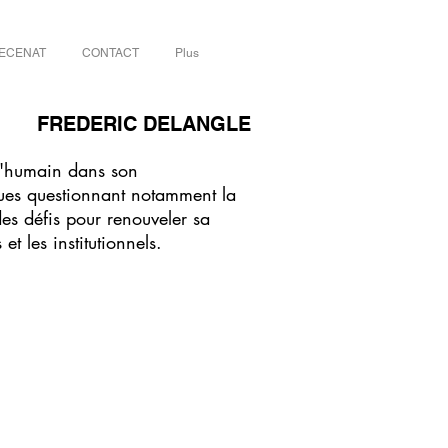
ECENAT
CONTACT
Plus
FREDERIC DELANGLE
 l'humain dans son
ques questionnant notamment la
des défis pour renouveler sa
et les institutionnels.
Z I shot the street