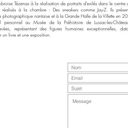
roise Tézenas à la réalisation de portraits d’exilés dans le centr
, réalisés à la chambre : Des sneakers comme Jay-Z. Ils présen
e photographique nantaise et à la Grande Halle de la Villette en 2
vail personnel au Musée de la Préhistoire de Lussac-les-Châtea
vées, représentant des figures humaines exceptionnelles, da
un livre et une exposition.
ail.com
/ +33 6 18 04 34 00