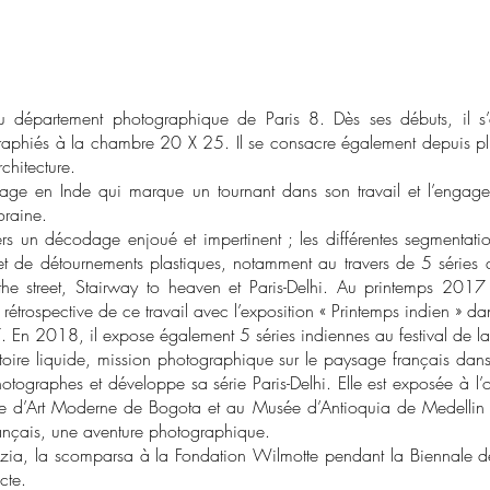
u département photographique de Paris 8. Dès ses débuts, il s’
raphiés à la chambre 20 X 25. Il se consacre également depuis pl
chitecture.
yage en Inde qui marque un tournant dans son travail et l’engag
oraine.
rs un décodage enjoué et impertinent ; les différentes segmentatio
jet de détournements plastiques, notamment au travers de 5 séries 
e street, Stairway to heaven et Paris-Delhi. Au printemps 2017
 rétrospective de ce travail avec l’exposition « Printemps indien » d
En 2018, il expose également 5 séries indiennes au festival de la
itoire liquide, mission photographique sur le paysage français dans
tographes et développe sa série Paris-Delhi. Elle est exposée à l’
d’Art Moderne de Bogota et au Musée d’Antioquia de Medellin 
français, une aventure photographique.
zia, la scomparsa à la Fondation Wilmotte pendant la Biennale de 
cte.