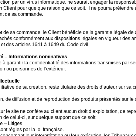
fection par un virus informatique, ne saurait engager la responsa
un Client pour quelque raison que ce soit, il ne pourra prétend
ent de sa commande.
 de sa commande, le Client bénéficie de la garantie légale de c
 cachés conformément aux dispositions légales en vigueur des ar
t des articles 1641 à 1649 du Code civil.
ité – Informations nominatives
à garantir la confidentialité des informations transmises par ses
tion ou personnes de l’extérieur.
llectuelle
initiative de sa création, reste titulaire des droits d’auteur sur sa 
n, de diffusion et de reproduction des produits présentés sur le 
sur le site ne confère au client aucun droit d’exploitation, de rep
n de celui-ci, sur quelque support que ce soit.
e – Litiges
nt régies par la loi française.
concernant leur interprétation ou leur exécution, les Tribunaux 