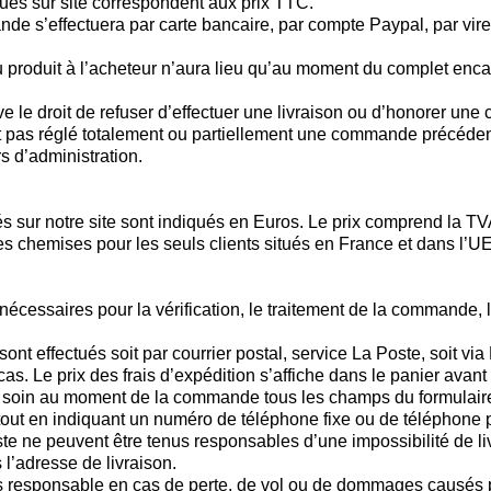
qués sur site correspondent aux prix TTC.
de s’effectuera par carte bancaire, par compte Paypal, par vir
du produit à l’acheteur n’aura lieu qu’au moment du complet enc
ve le droit de refuser d’effectuer une livraison ou d’honorer 
 pas réglé totalement ou partiellement une commande précédent
s d’administration.
hés sur notre site sont indiqués en Euros. Le prix comprend la TV
les chemises pour les seuls clients situés en France et dans l’UE
nécessaires pour la vérification, le traitement de la commande, l’
ont effectués soit par courrier postal, service La Poste, soit vi
cas. Le prix des frais d’expédition s’affiche dans le panier avant
ec soin au moment de la commande tous les champs du formulaire
tout en indiquant un numéro de téléphone fixe ou de téléphone 
oste ne peuvent être tenus responsables d’une impossibilité de l
 l’adresse de livraison.
s responsable en cas de perte, de vol ou de dommages causés pa