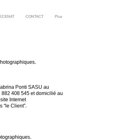
ECENAT
CONTACT
Plus
 photographiques.
 Sabrina Ponti SASU au
882 408 545 et domicilié au
ite Internet
“le Client”.
hotographiques.