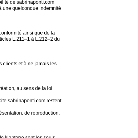
bilité de sabrinaponti.com
re à une quelconque indemnité
onformité ainsi que de la
ticles L.211–1 à L.212–2 du
 clients et à ne jamais les
création, au sens de la loi
site sabrinaponti.com restent
résentation, de reproduction,
de Nanterre sont les seuls