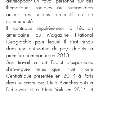
développant un travail personnel sur des
thématiques sociales ou humanitaires
autour des notions d'identité ou de
communauté.
Il contribue régulièrement à l’édition
américaine du Magazine National
Geographic pour lequel il s’est rendu
dans une quinzaine de pays depuis sa
première commande en 2013.
Son travail a fait l’objet d’expositions
d’envergure telles que Nuit Noire
Centrafrique présentée en 2014 à Paris
dans le cadre des Nuits Blanches puis à
Dubrovnik et à New York en 2016 et
Wilting Point, grande exposition
monographique présentée au Pavillon
Carré de Baudoin à Paris et à la Vieille
Eglise de Mérignac en 2019.
Il est l’auteur de quatre publications
personnelles : Mauvais Air, Faded Tulip,
RCA et Wilting Point. Il a été récompensé