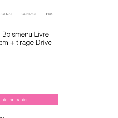
ECENAT
CONTACT
Plus
e Boismenu Livre
em + tirage Drive
outer au panier