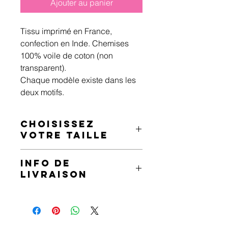
Ajouter au panier
Tissu imprimé en France, 
confection en Inde. Chemises 
100% voile de coton (non 
transparent).
Chaque modèle existe dans les 
deux motifs.
CHOISISSEZ
VOTRE TAILLE
Les tailles correspondent au 
INFO DE
standards suivants :
LIVRAISON
S - 36
M - 38
Livraison par Colissimo ou Mondial 
L - 40/42
Relay.
XL - 42/44